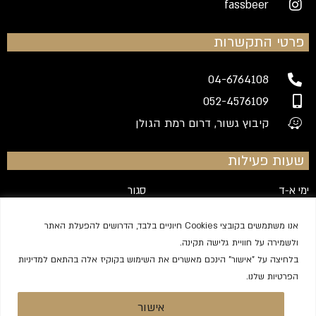
fassbeer
פרטי התקשרות
04-6764108
052-4576109
קיבוץ גשור, דרום רמת הגולן
שעות פעילות
ימי א-ד
סגור
יום ה
20:00-00:00
אנו משתמשים בקובצי Cookies חיוניים בלבד, הדרושים להפעלת האתר
יום ו
12:00-16:00
ולשמירה על חוויית גלישה תקינה.
שבת
21:00-00:00
בלחיצה על "אישור" הינכם מאשרים את השימוש בקוקיז אלה בהתאם למדיניות
הפרטיות שלנו.
מדיניות הפרטיות
|
הצהרת נגישות
אישור